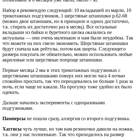
Набор я рекомендую следующий: 10 вкладышей из марли, 10
трикотажных подгузников, 1 шерстяные штанишки р.62-68
(можно двое штанишек, но в принципе и одних достаточно,
т.к. стирать их достаточно раз в месяц). Все остальные
вкладыши из байки и буретного шелка оказались не
актуальны — они очень маленькие и нам были неудобны. Так
что можете на них смело экономить. Шерстяные штанишки
будут сначала как рейтузы, потом как шорты. Следующего
размера покупать не обязательно, можно использовать любые
акриловые или шерстяные попроще штанишки.
Первые месяца 2 мы в этих трикотажных подгузниках с
шерстяными штанишками поверх них могли часа 4 ночью
спокойно проспать, так что переодевались не больше 1 раза за
ночь, если чаще не какали. На прогулку тоже удобно их было
одевать.
Дальше начались эксперименты с одноразовыми
подгузниками.
Памперсы
не пошли сразу, аллергия со второго подгузника.
Хаггисы
чуть лучше, но там нам резиночки давили на ножки,
т.к. они у нас полненькие. Так что приходилось на размер