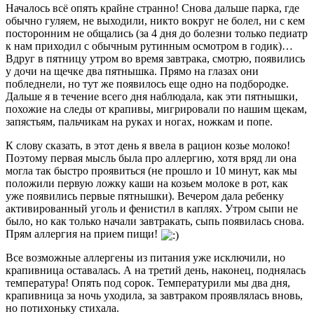
Началось всё опять крайне странно! Снова дальше парка, где
обычно гуляем, не выходили, никто вокруг не болел, ни с кем
посторонним не общались (за 4 дня до болезни только педиатр
к нам приходил с обычным рутинным осмотром в годик)…
Вдруг в пятницу утром во время завтрака, смотрю, появились
у дочи на щечке два пятнышка. Прямо на глазах они
побледнели, но тут же появилось еще одно на подбородке.
Дальше я в течение всего дня наблюдала, как эти пятнышки,
похожие на следы от крапивы, мигрировали по нашим щекам,
запястьям, пальчикам на руках и ногах, ножкам и попе.
К слову сказать, в этот день я ввела в рацион козье молоко!
Поэтому первая мысль была про аллергию, хотя вряд ли она
могла так быстро проявиться (не прошло и 10 минут, как мы
положили первую ложку каши на козьем молоке в рот, как
уже появились первые пятнышки). Вечером дала ребенку
активированный уголь и фенистил в каплях. Утром сыпи не
было, но как только начали завтракать, сыпь появилась снова.
Прям аллергия на прием пищи!
Все возможные аллергены из питания уже исключили, но
крапивница оставалась. А на третий день, наконец, поднялась
температура! Опять под сорок. Температурили мы два дня,
крапивница за ночь уходила, за завтраком проявлялась вновь,
но потихоньку стихала.