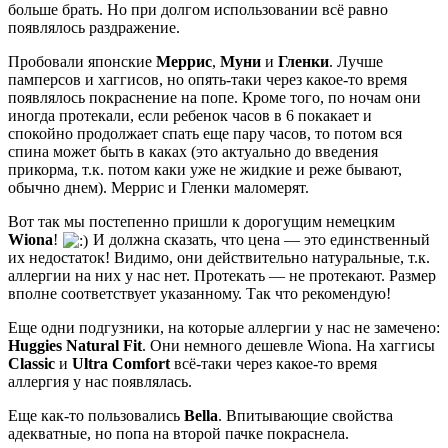
больше брать. Но при долгом использовании всё равно
появлялось раздражение.
Пробовали японские
Меррис
,
Муни
и
Гленки
. Лучше
памперсов и хаггисов, но опять-таки через какое-то время
появлялось покраснение на попе. Кроме того, по ночам они
иногда протекали, если ребенок часов в 6 покакает и
спокойно продолжает спать еще пару часов, то потом вся
спина может быть в каках (это актуально до введения
прикорма, т.к. потом каки уже не жидкие и реже бывают,
обычно днем). Меррис и Гленки маломерят.
Вот так мы постепенно пришли к дорогущим немецким
Wiona
!
И должна сказать, что цена — это единственный
их недостаток! Видимо, они действительно натуральные, т.к.
аллергии на них у нас нет. Протекать — не протекают. Размер
вполне соответствует указанному. Так что рекомендую!
Еще одни подгузники, на которые аллергии у нас не замечено:
Huggies Natural Fit
. Они немного дешевле Wiona. На хаггисы
Classic
и
Ultra Comfort
всё-таки через какое-то время
аллергия у нас появлялась.
Еще как-то пользовались
Bella
. Впитывающие свойства
адекватные, но попа на второй пачке покраснела.