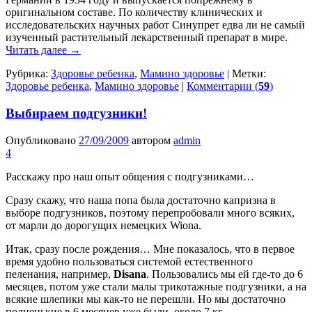
оригинальном составе. По количеству клинических и
исследовательских научных работ Синупрет едва ли не самый
изученный растительный лекарственный препарат в мире.
Читать далее
→
Рубрика:
Здоровье ребенка
,
Мамино здоровье
|
Метки:
Здоровье ребенка
,
Мамино здоровье
|
Комментарии (
59
)
Выбираем подгузники!
Опубликовано
27/09/2009
автором
admin
4
Расскажу про наш опыт общения с подгузниками…
Сразу скажу, что наша попа была достаточно капризна в
выборе подгузников, поэтому перепробовали много всяких,
от марли до дорогущих немецких Wiona.
Итак, сразу после рождения… Мне показалось, что в первое
время удобно пользоваться системой естественного
пеленания, например,
Disana
. Пользовались мы ей где-то до 6
месяцев, потом уже стали малы трикотажные подгузники, а на
всякие шлепики мы как-то не перешли. Но мы достаточно
полненькие в 6 месяцев уже были, около 7 кг.