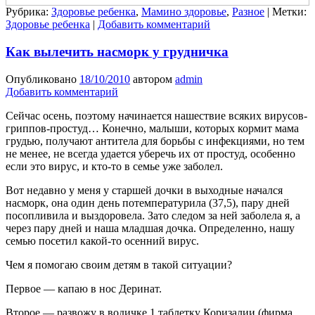
Рубрика:
Здоровье ребенка
,
Мамино здоровье
,
Разное
|
Метки:
Здоровье ребенка
|
Добавить комментарий
Как вылечить насморк у грудничка
Опубликовано
18/10/2010
автором
admin
Добавить комментарий
Сейчас осень, поэтому начинается нашествие всяких вирусов-
гриппов-простуд… Конечно, малыши, которых кормит мама
грудью, получают антитела для борьбы с инфекциями, но тем
не менее, не всегда удается уберечь их от простуд, особенно
если это вирус, и кто-то в семье уже заболел.
Вот недавно у меня у старшей дочки в выходные начался
насморк, она один день потемпературила (37,5), пару дней
посопливила и выздоровела. Зато следом за ней заболела я, а
через пару дней и наша младшая дочка. Определенно, нашу
семью посетил какой-то осенний вирус.
Чем я помогаю своим детям в такой ситуации?
Первое — капаю в нос Деринат.
Второе — развожу в водичке 1 таблетку Коризалии (фирма