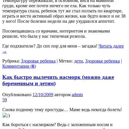
Температуру переживали, в основном, вися на маминой
груди, кроме нее почти ничего не ела. Как только чуть
температура спала, ребенок тут же стал ползать по квартире,
играть и вести активный образ жизни, как будто вовсе и не 38
у него! После болезни недели на две ухудшился аппетит.
Посовещавшись со врачами, интернетом и знакомыми
решили, что была у нас типичная розеола.
Где подхватили? До сих пор для меня – загадка!
Читать далее
→
Рубрика:
Здоровье ребенка
|
Метки:
дети
,
Здоровье ребенка
|
Комментарии (
6
)
Как быстро вылечить насморк (можно даже
беременным и детям)
Опубликовано
12/10/2009
автором
admin
59
Снова подниму тему простуды… Маме ведь некогда болеть!
Как бороться с насморком? Ведь с заложенным носом и