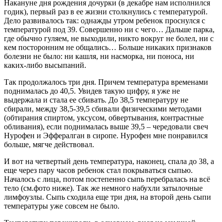
Накануне дня рождения дочурки (в декабре нам исполнился
годик), первый раз в ее жизни столкнулись с температурой.
Дело развивалось так: однажды утром ребенок проснулся с
температурой под 39. Совершенно ни с чего… Дальше парка,
где обычно гуляем, не выходили, никто вокруг не болел, ни с
кем посторонним не общались… Больше никаких признаков
болезни не было: ни кашля, ни насморка, ни поноса, ни
каких-либо высыпаний.
Так продолжалось три дня. Причем температура временами
поднималась до 40,5. Увидев такую цифру, я уже не
выдержала и стала ее сбивать. До 38,5 температуру не
сбирали, между 38,5-39,5 сбивали физическими методами
(обтирания спиртом, уксусом, обвертывания, контрастные
обливания), если поднималась выше 39,5 – чередовали свеч
Нурофен и Эффералган в сиропе. Нурофен мне понравился
больше, мягче действовал.
И вот на четвертый день температура, наконец, спала до 38, а
еще через пару часов ребенок стал покрываться сыпью.
Началось с лица, потом постепенно сыпь перебралась на всё
тело (см.фото ниже). Так же немного набухли затылочные
лимфоузлы. Сыпь сходила еще три дня, на второй день сыпи
температуры уже совсем не было.