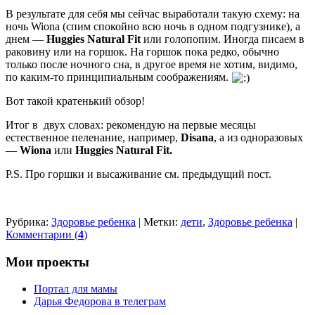
В результате для себя мы сейчас выработали такую схему: на
ночь Wiona (спим спокойно всю ночь в одном подгузнике), а
днем —
Huggies Natural Fit
или голопопим. Иногда писаем в
раковину или на горшок. На горшок пока редко, обычно
только после ночного сна, в другое время не хотим, видимо,
по каким-то принципиальным соображениям.
Вот такой кратенький обзор!
Итог в двух словах: рекомендую на первые месяцы
естественное пеленание, например,
Disana
, а из одноразовых
—
Wiona
или
Huggies Natural Fit.
P.S. Про горшки и высаживание см. предыдущий пост.
Рубрика:
Здоровье ребенка
|
Метки:
дети
,
Здоровье ребенка
|
Комментарии (
4
)
Мои проекты
Портал для мамы
Дарья Федорова в телеграм