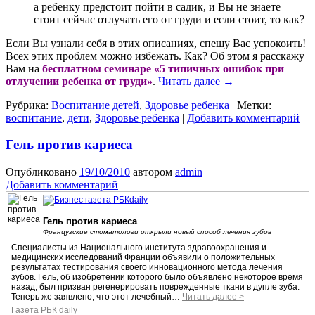
а ребенку предстоит пойти в садик, и Вы не знаете
стоит сейчас отлучать его от груди и если стоит, то как?
Если Вы узнали себя в этих описаниях, спешу Вас успокоить!
Всех этих проблем можно избежать. Как? Об этом я расскажу
Вам на
бесплатном семинаре «5 типичных ошибок при
отлучении ребенка от груди»
.
Читать далее
→
Рубрика:
Воспитание детей
,
Здоровье ребенка
|
Метки:
воспитание
,
дети
,
Здоровье ребенка
|
Добавить комментарий
Гель против кариеса
Опубликовано
19/10/2010
автором
admin
Добавить комментарий
Гель против кариеса
Французские стоматологи открыли новый способ лечения зубов
Специалисты из Национального института здравоохранения и
медицинских исследований Франции объявили о положительных
результатах тестирования своего инновационного метода лечения
зубов. Гель, об изобретении которого было объявлено некоторое время
назад, был призван регенерировать поврежденные ткани в дупле зуба.
Теперь же заявлено, что этот лечебный…
Читать далее >
Газета РБК daily