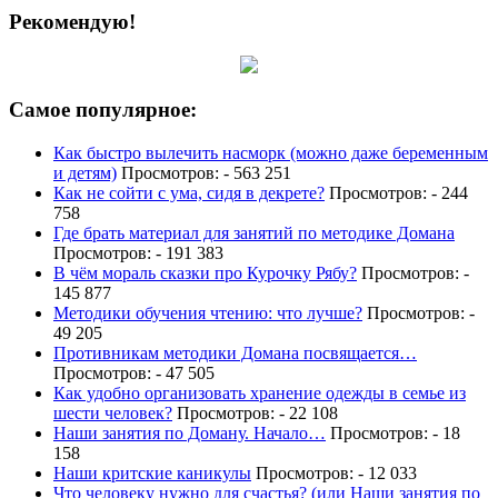
Рекомендую!
Самое популярное:
Как быстро вылечить насморк (можно даже беременным
и детям)
Просмотров: - 563 251
Как не сойти с ума, сидя в декрете?
Просмотров: - 244
758
Где брать материал для занятий по методике Домана
Просмотров: - 191 383
В чём мораль сказки про Курочку Рябу?
Просмотров: -
145 877
Методики обучения чтению: что лучше?
Просмотров: -
49 205
Противникам методики Домана посвящается…
Просмотров: - 47 505
Как удобно организовать хранение одежды в семье из
шести человек?
Просмотров: - 22 108
Наши занятия по Доману. Начало…
Просмотров: - 18
158
Наши критские каникулы
Просмотров: - 12 033
Что человеку нужно для счастья? (или Наши занятия по