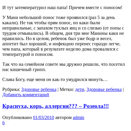
И тут затемпературил наш папа! Причем вместе с поносом!
У Мани небольшой понос тоже проявился (раз 5 за день
какали). Не так чтобы прям понос, но каки были
неправильные, с запахом тухлых яиц и со слизью (от попы с
трудом отмывались). В общем, дня три мне Манины каки не
нравились. Но в целом, ребенок был уже бодр и весел,
аппетит был хороший, и инфекцию перенес гораздо легче,
чем папа, который в результате неделю дома провалялся с
температурой и поносом.
Так что на семейном совете мы дружно решили, что посетил
нас кишечный грипп.
Слава Богу, еще меня он как-то умудрился минуть…
Рубрика:
Здоровье ребенка
|
Метки:
дети
,
Здоровье ребенка
|
Добавить комментарий
Краснуха, корь, аллергия??? – Розеола!!!
Опубликовано
01/03/2010
автором
admin
6