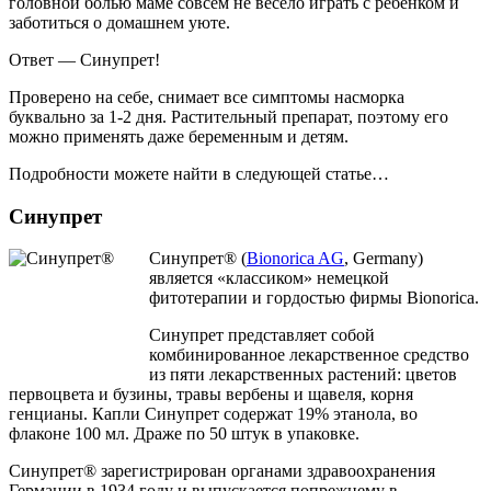
головной болью маме совсем не весело играть с ребенком и
заботиться о домашнем уюте.
Ответ — Синупрет!
Проверено на себе, снимает все симптомы насморка
буквально за 1-2 дня. Растительный препарат, поэтому его
можно применять даже беременным и детям.
Подробности можете найти в следующей статье…
Синупрет
Синупрет® (
Bionorica AG
, Germany)
является «классиком» немецкой
фитотерапии и гордостью фирмы Bionorica.
Синупрет представляет собой
комбинированное лекарственное средство
из пяти лекарственных растений: цветов
первоцвета и бузины, травы вербены и щавеля, корня
генцианы. Капли Синупрет содержат 19% этанола, во
флаконе 100 мл. Драже по 50 штук в упаковке.
Cинупрет® зарегистрирован органами здравоохранения
Германии в 1934 году и выпускается попрежнему в