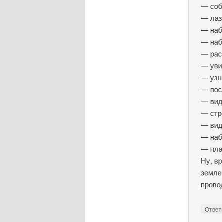
— соб
— лаз
— наб
— наб
— рас
— уви
— узн
— пос
— вид
— стр
— вид
— наб
— пла
Ну, в
земле
прово
Отве