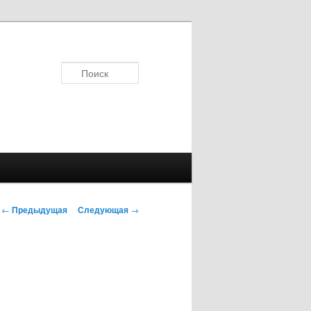
Поиск
Навигация
←
Предыдущая
Следующая
→
по
записям