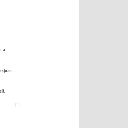
а и
рофон.
ей.