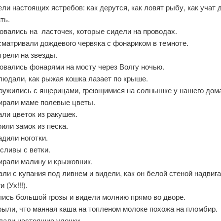
ли настоящих ястребов: как дерутся, как ловят рыбу, как учат 
ть.
вались на ласточек, которые сидели на проводах.
матривали дождевого червяка с фонариком в темноте.
трели на звезды.
овались фонарями на мосту через Волгу ночью.
людали, как рыжая кошка лазает по крыше.
ружились с ящерицами, греющимися на солнышке у нашего дом
ирали маме полевые цветы.
ли цветок из ракушек.
или замок из песка.
дили ноготки.
сливы с ветки.
ирали малину и крыжовник.
ли с купания под ливнем и видели, как он белой стеной надвига
и (Ух!!!).
лись большой грозы и видели молнию прямо во дворе.
ыли, что манная каша на топленом молоке похожа на пломбир.
лали настоящие удочки.