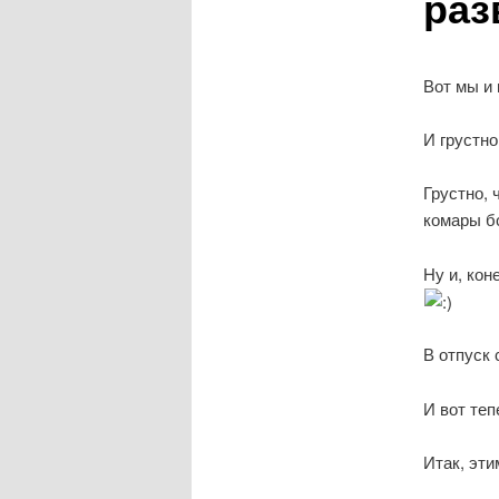
раз
Вот мы и
И грустно
Грустно, 
комары б
Ну и, кон
В отпуск 
И вот те
Итак, эти