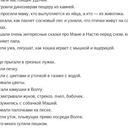
троили динозаврам пещеру из камней.
просили маму, кто вылупляется из яйца, а кто — из животика.
хали, как пахнет сосновый лес и узнали, что птички живут на с
лах.
шали очень интересные сказки про Маню и Настю перед сном, 
няет папа.
ли ужа, лягушат, как кошка играет с мышкой и ящерицей.
е прыгали в грязных лужах.
ли печку.
ли с цветами и уточкой в тазике с водой.
ивали цветы.
али камушки в Волгу.
матривали жуков, стрекоз, пчел, бабочек.
ружились с собачкой Машей.
вали палочками на песке.
ли уток, плывущих прямо посреди Волги.
о-много гуляли пешком.