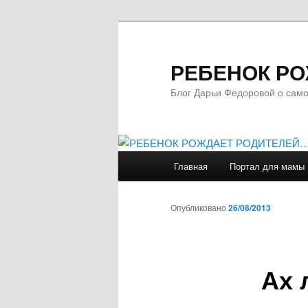
РЕБЕНОК Р
Блог Дарьи Федоровой о само
Главное
Главная
Портал для мамы
Перейти
меню
к
Опубликовано
26/08/2013
основному
Ах 
содержимому