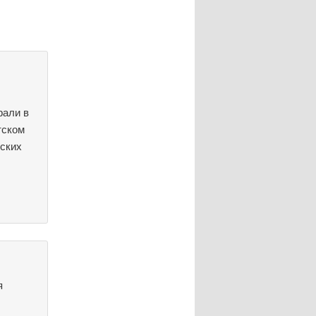
рали в
тском
тских
я