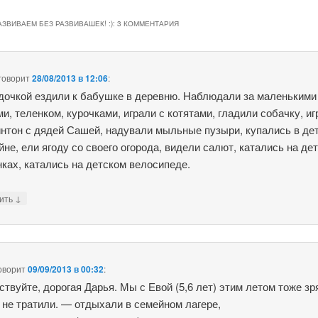
ЗВИВАЕМ БЕЗ РАЗВИВАШЕК! :)
: 3 КОММЕНТАРИЯ
говорит
28/08/2013 в 12:06
:
дочкой ездили к бабушке в деревню. Наблюдали за маленькими
ми, теленком, курочками, играли с котятами, гладили собачку, иг
нтон с дядей Сашей, надували мыльные пузыри, купались в де
йне, ели ягоду со своего огорода, видели салют, катались на де
ках, катались на детском велосипеде.
↓
тить
оворит
09/09/2013 в 00:32
:
ствуйте, дорогая Дарья. Мы с Евой (5,6 лет) этим летом тоже зр
 не тратили. — отдыхали в семейном лагере,