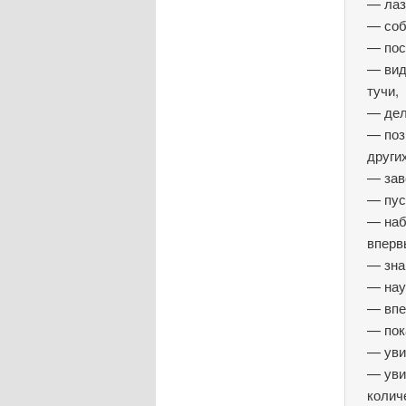
— лаз
— соб
— пос
— вид
тучи,
— дел
— поз
други
— зав
— пус
— наб
впер
— зна
— нау
— впе
— пок
— уви
— уви
колич