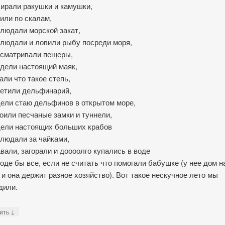
ирали ракушки и камушки,
или по скалам,
людали морской закат,
людали и ловили рыбу посреди моря,
сматривали пещеры,
дели настоящий маяк,
али что такое степь,
етили дельфинарий,
ели стаю дельфинов в открытом море,
оили песчаные замки и туннели,
ели настоящих больших крабов
людали за чайками,
вали, загорали и доооолго купались в воде
роде бы все, если не считать что помогали бабушке (у нее дом н
 и она держит разное хозяйство). Вот такое нескучное лето мы
дили.
↓
тить