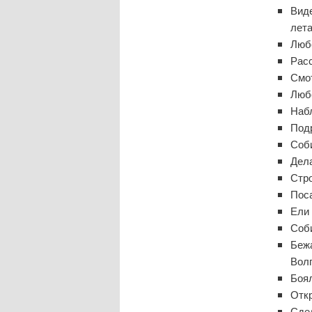
Виде
лета
Любо
Расс
Смо
Люб
Наб
Под
Соб
Дела
Стро
Поса
Ели 
Соб
Бежа
Волг
Боя
Откр
Сде