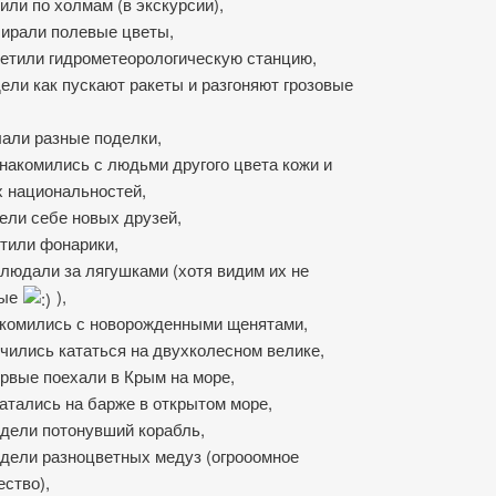
или по холмам (в экскурсии),
ирали полевые цветы,
етили гидрометеорологическую станцию,
ели как пускают ракеты и разгоняют грозовые
али разные поделки,
накомились с людьми другого цвета кожи и
х национальностей,
ели себе новых друзей,
тили фонарики,
людали за лягушками (хотя видим их не
вые
),
комились с новорожденными щенятами,
чились кататься на двухколесном велике,
рвые поехали в Крым на море,
атались на барже в открытом море,
дели потонувший корабль,
дели разноцветных медуз (огрооомное
ество),