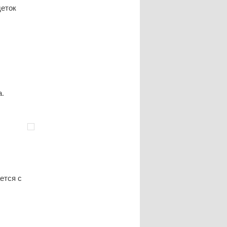
деток
а.
ется с