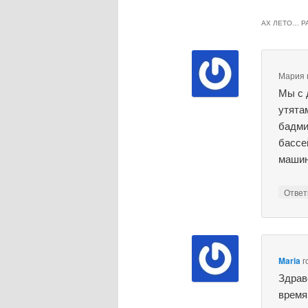
АХ ЛЕТО… РА
Мария
Мы с 
утята
бадми
бассе
машин
Отве
Maria
г
Здрав
время