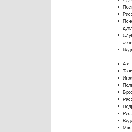
Пос
Расс
Поню
дуп
Слу
сочи
Виде
А ещ
Топи
Игра
Пол
Брос
Расс
Под
Рисо
Виде
Мног