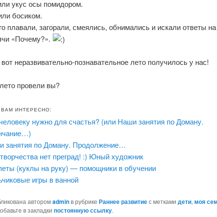
или укус осы помидором.
или босиком.
о плавали, загорали, смеялись, обнимались и искали ответы на
ячи «Почему?».
 вот неразвивательно-познавательное лето получилось у нас!
 лето провели вы?
 ВАМ ИНТЕРЕСНО:
человеку нужно для счастья? (или Наши занятия по Доману.
нчание…)
и занятия по Доману. Продолжение…
творчества нет преград! :) Юный художник
петы (куклы на руку) — помощники в обучении
ьчиковые игры в ванной
бликована автором
admin
в рубрике
Раннее развитие
с метками
дети
,
моя се
Добавьте в закладки
постоянную ссылку
.