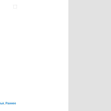
мья
,
Раннее