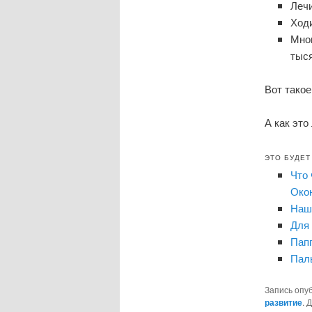
Леч
Ход
Мног
тыс
Вот такое
А как это
ЭТО БУДЕТ
Что 
Око
Наш
Для 
Пап
Пал
Запись опу
развитие
. 