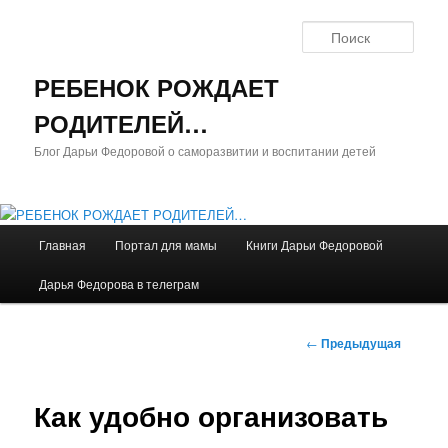
Поис
РЕБЕНОК РОЖДАЕТ
РОДИТЕЛЕЙ…
Блог Дарьи Федоровой о саморазвитии и воспитании детей
Главное
Главная
Портал для мамы
Книги Дарьи Федоровой
Перейти
меню
Дарья Федорова в телеграм
к
основному
Навигация
←
Предыдущая
по
содержимому
записям
Как удобно организовать