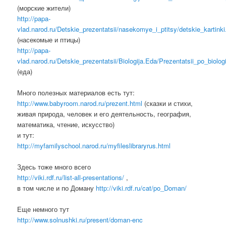
(морские жители)
http://papa-
vlad.narod.ru/Detskie_prezentatsii/nasekomye_i_ptitsy/detskie_kartinki
(насекомые и птицы)
http://papa-
vlad.narod.ru/Detskie_prezentatsii/Biologija.Eda/Prezentatsii_po_biologi
(еда)
Много полезных материалов есть тут:
http://www.babyroom.narod.ru/prezent.html
(сказки и стихи,
живая природа, человек и его деятельность, география,
математика, чтение, искусство)
и тут:
http://myfamilyschool.narod.ru/myfileslibraryrus.html
Здесь тоже много всего
http://viki.rdf.ru/list-all-presentations/
,
в том числе и по Доману
http://viki.rdf.ru/cat/po_Doman/
Еще немного тут
http://www.solnushki.ru/present/doman-enc