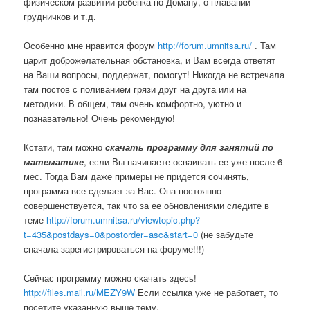
физическом развитии ребенка по Доману, о плавании
грудничков и т.д.
Особенно мне нравится форум
http://forum.umnitsa.ru/
. Там
царит доброжелательная обстановка, и Вам всегда ответят
на Ваши вопросы, поддержат, помогут! Никогда не встречала
там постов с поливанием грязи друг на друга или на
методики. В общем, там очень комфортно, уютно и
познавательно! Очень рекомендую!
Кстати, там можно
скачать программу для занятий по
математике
, если Вы начинаете осваивать ее уже после 6
мес. Тогда Вам даже примеры не придется сочинять,
программа все сделает за Вас. Она постоянно
совершенствуется, так что за ее обновлениями следите в
теме
http://forum.umnitsa.ru/viewtopic.php?
t=435&postdays=0&postorder=asc&start=0
(не забудьте
сначала зарегистрироваться на форуме!!!)
Сейчас программу можно скачать здесь!
http://files.mail.ru/MEZY9W
Если ссылка уже не работает, то
посетите указанную выше тему.