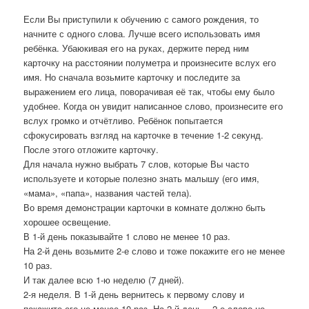
Если Вы приступили к обучению с самого рождения, то
начните с одного слова. Лучше всего использовать имя
ребёнка. Убаюкивая его на руках, держите перед ним
карточку на расстоянии полуметра и произнесите вслух его
имя. Но сначала возьмите карточку и последите за
выражением его лица, поворачивая её так, чтобы ему было
удобнее. Когда он увидит написанное слово, произнесите его
вслух громко и отчётливо. Ребёнок попытается
сфокусировать взгляд на карточке в течение 1-2 секунд.
После этого отложите карточку.
Для начала нужно выбрать 7 слов, которые Вы часто
используете и которые полезно знать малышу (его имя,
«мама», «папа», названия частей тела).
Во время демонстрации карточки в комнате должно быть
хорошее освещение.
В 1-й день показывайте 1 слово не менее 10 раз.
На 2-й день возьмите 2-е слово и тоже покажите его не менее
10 раз.
И так далее всю 1-ю неделю (7 дней).
2-я неделя. В 1-й день вернитесь к первому слову и
покажите его не менее 10 раз. На 2-й день – 2-е слово не