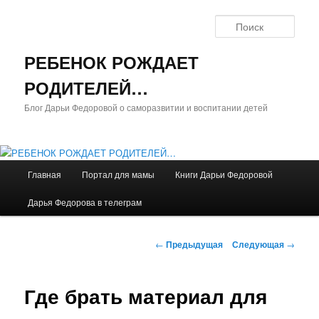
Поис
РЕБЕНОК РОЖДАЕТ
РОДИТЕЛЕЙ…
Блог Дарьи Федоровой о саморазвитии и воспитании детей
Главное
Главная
Портал для мамы
Книги Дарьи Федоровой
Перейти
меню
Дарья Федорова в телеграм
к
основному
Навигация
←
Предыдущая
Следующая
→
по
содержимому
записям
Где брать материал для