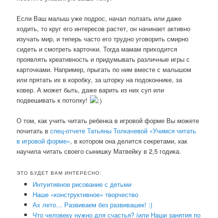
Если Ваш малыш уже подрос, начал ползать или даже
ходить, то круг его интересов растет, он начинает активно
изучать мир, и теперь часто его трудно уговорить смирно
сидеть и смотреть карточки. Тогда мамам приходится
проявлять креативность и придумывать различные игры с
карточками. Например, прыгать по ним вместе с малышом
или прятать их в коробку, за шторку на подоконнике, за
ковер. А может быть, даже варить из них суп или
подвешивать к потолку!
О том, как учить читать ребенка в игровой форме Вы можете
почитать в
спец-отчете Татьяны Толкачевой «Учимся читать
в игровой форме»
, в котором она делится секретами, как
научила читать своего сынишку Матвейку в 2,5 годика.
ЭТО БУДЕТ ВАМ ИНТЕРЕСНО:
Интуитивное рисование с детьми
Наше «конструктивное» творчество
Ах лето… Развиваем без развивашек! :)
Что человеку нужно для счастья? (или Наши занятия по