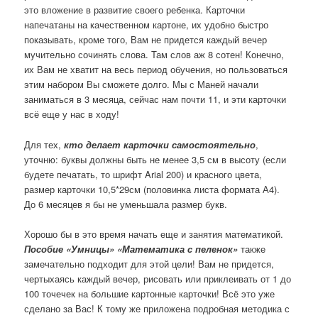
это вложение в развитие своего ребенка. Карточки
напечатаны на качественном картоне, их удобно быстро
показывать, кроме того, Вам не придется каждый вечер
мучительно сочинять слова. Там слов аж 8 сотен! Конечно,
их Вам не хватит на весь период обучения, но пользоваться
этим набором Вы сможете долго. Мы с Маней начали
заниматься в 3 месяца, сейчас нам почти 11, и эти карточки
всё еще у нас в ходу!
Для тех,
кто делает карточки самостоятельно
,
уточню: буквы должны быть не менее 3,5 см в высоту (если
будете печатать, то шрифт Arial 200) и красного цвета,
размер карточки 10,5*29см (половинка листа формата А4).
До 6 месяцев я бы не уменьшала размер букв.
Хорошо бы в это время начать еще и занятия математикой.
Пособие «Умницы» «Математика с пеленок»
также
замечательно подходит для этой цели! Вам не придется,
чертыхаясь каждый вечер, рисовать или приклеивать от 1 до
100 точечек на большие картонные карточки! Всё это уже
сделано за Вас! К тому же приложена подробная методика с