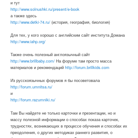
и тут
http://www.solnushki.ru/present/e-book
а также здесь
http://www.detki-74.ru/
(история, география, биология)
Для тех, у кого хорошо с английским сайт института Домана
http://www.iahp.org/
Также очень полезный англоязычный сайт
http://www.brillbaby.com/
На форуме там просто масса
материалов и рекомендаций
http://forum.brillkids.com
Из русскоязычных форумов я бы посоветовала
http://forum.umnitsa.ru/
и
http://forum.razumniki.ru/
Там Вы найдете не только карточки и презентации, но и
массу полезной информации о способах показа карточек,
трудностях, возникающих в процессе обучения и способах их
преодоления, о других методиках раннего развития, о