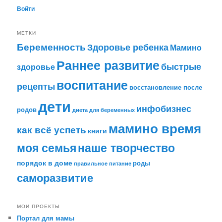
Войти
МЕТКИ
Беременность
Здоровье ребенка
Мамино
Раннее развитие
быстрые
здоровье
воспитание
рецепты
восстановление после
дети
инфобизнес
родов
диета для беременных
мамино время
как всё успеть
книги
моя семья
наше творчество
порядок в доме
роды
правильное питание
саморазвитие
МОИ ПРОЕКТЫ
Портал для мамы